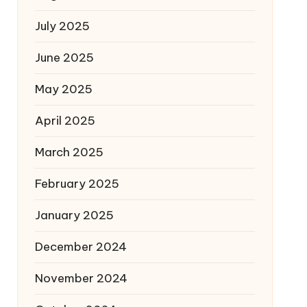
July 2025
June 2025
May 2025
April 2025
March 2025
February 2025
January 2025
December 2024
November 2024