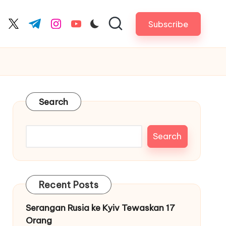
Subscribe
cebook.com
twitter.com
t.me
instagram.com
youtube.com
Search
Search
Recent Posts
Serangan Rusia ke Kyiv Tewaskan 17
Orang