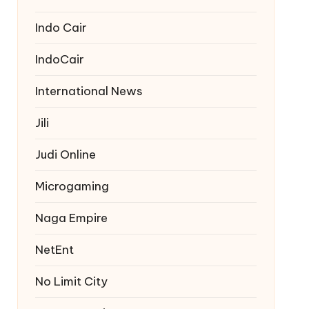
Indo Cair
IndoCair
International News
Jili
Judi Online
Microgaming
Naga Empire
NetEnt
No Limit City