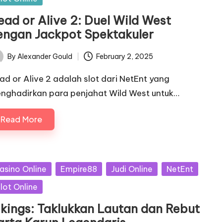
ead or Alive 2: Duel Wild West
engan Jackpot Spektakuler
By
Alexander Gould
February 2, 2025
ted
ad or Alive 2 adalah slot dari NetEnt yang
nghadirkan para penjahat Wild West untuk…
Read More
sted
asino Online
Empire88
Judi Online
NetEnt
lot Online
ikings: Taklukkan Lautan dan Rebut