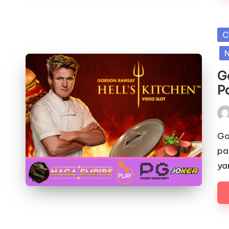
Po
C
in
N
G
P
Pos
by
Go
pa
ya