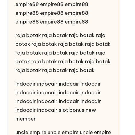
empire88
empire88
empire88
empire88
empire88
empire88
empire88
empire88
empire88
raja botak
raja botak
raja botak
raja
botak
raja botak
raja botak
raja botak
raja botak
raja botak
raja botak
raja
botak
raja botak
raja botak
raja botak
raja botak
raja botak
raja botak
indocair
indocair
indocair
indocair
indocair
indocair
indocair
indocair
indocair
indocair
indocair
indocair
indocair
indocair
slot bonus new
member
uncle empire
uncle empire
uncle empire