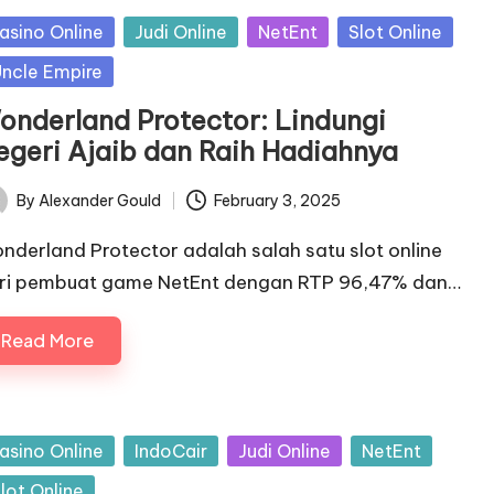
sted
asino Online
Judi Online
NetEnt
Slot Online
ncle Empire
onderland Protector: Lindungi
egeri Ajaib dan Raih Hadiahnya
By
Alexander Gould
February 3, 2025
ted
nderland Protector adalah salah satu slot online
ri pembuat game NetEnt dengan RTP 96,47% dan…
Read More
sted
asino Online
IndoCair
Judi Online
NetEnt
lot Online