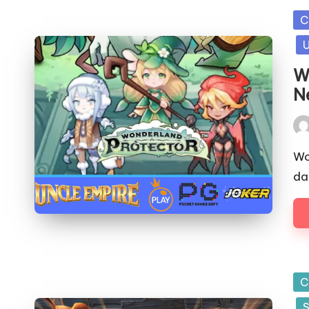
Po
C
in
U
W
N
Pos
by
Wo
da
Po
C
in
S