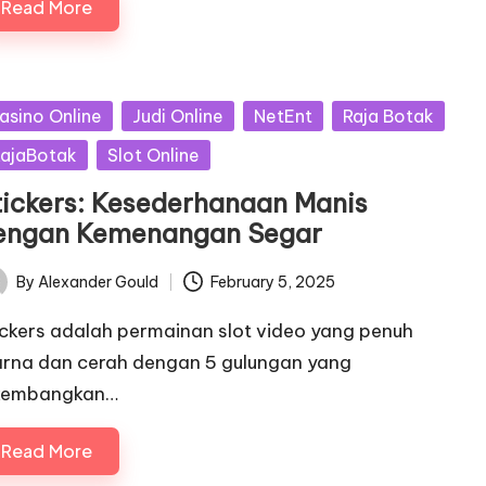
Read More
sted
asino Online
Judi Online
NetEnt
Raja Botak
ajaBotak
Slot Online
tickers: Kesederhanaan Manis
engan Kemenangan Segar
By
Alexander Gould
February 5, 2025
ted
ickers adalah permainan slot video yang penuh
rna dan cerah dengan 5 gulungan yang
kembangkan…
Read More