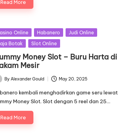
Read More
sted
asino Online
Habanero
Judi Online
aja Botak
Slot Online
ummy Money Slot – Buru Harta di
akam Mesir
By
Alexander Gould
May 20, 2025
ted
banero kembali menghadirkan game seru lewat
mmy Money Slot. Slot dengan 5 reel dan 25…
Read More