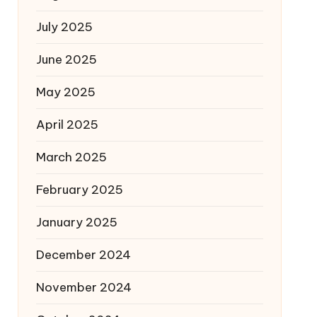
July 2025
June 2025
May 2025
April 2025
March 2025
February 2025
January 2025
December 2024
November 2024