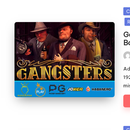
Po
C
in
R
G
B
Pos
by
Ad
19
mi
Po