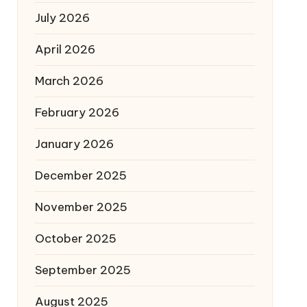
July 2026
April 2026
March 2026
February 2026
January 2026
December 2025
November 2025
October 2025
September 2025
August 2025