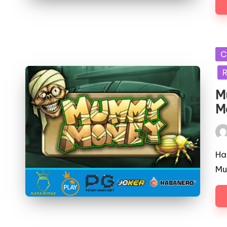
Po
C
in
R
M
M
Pos
by
Ha
Mu