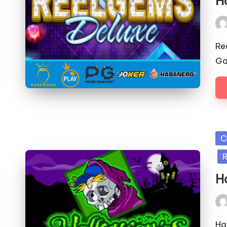
H
Pos
by
Re
Ga
Po
C
in
R
H
Pos
by
Ha