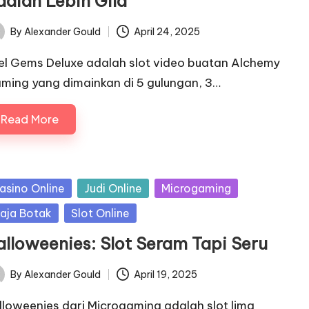
adiah Lebih Gila
By
Alexander Gould
April 24, 2025
ted
el Gems Deluxe adalah slot video buatan Alchemy
ming yang dimainkan di 5 gulungan, 3…
Read More
sted
asino Online
Judi Online
Microgaming
aja Botak
Slot Online
alloweenies: Slot Seram Tapi Seru
By
Alexander Gould
April 19, 2025
ted
lloweenies dari Microgaming adalah slot lima