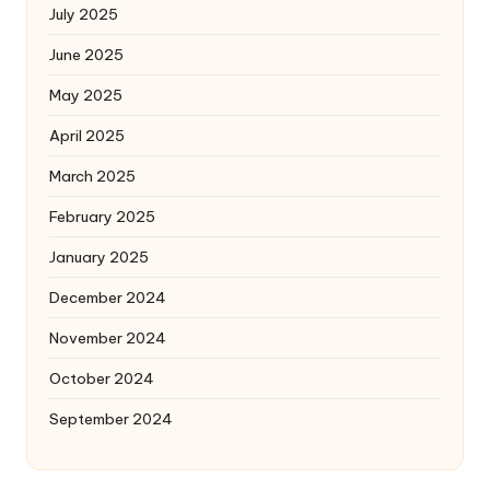
July 2025
June 2025
May 2025
April 2025
March 2025
February 2025
January 2025
December 2024
November 2024
October 2024
September 2024