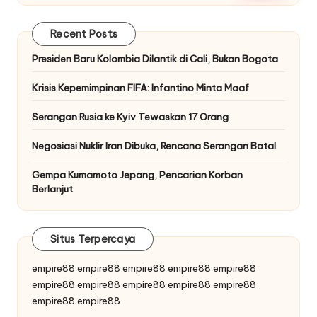
Recent Posts
Presiden Baru Kolombia Dilantik di Cali, Bukan Bogota
Krisis Kepemimpinan FIFA: Infantino Minta Maaf
Serangan Rusia ke Kyiv Tewaskan 17 Orang
Negosiasi Nuklir Iran Dibuka, Rencana Serangan Batal
Gempa Kumamoto Jepang, Pencarian Korban
Berlanjut
Situs Terpercaya
empire88
empire88
empire88
empire88
empire88
empire88
empire88
empire88
empire88
empire88
empire88
empire88