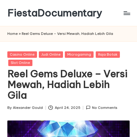
FiestaDocumentary
Skip
to
content
Home
»
Reel Gems Deluxe – Versi Mewah, Hadiah Lebih Gila
Posted
Casino Online
Judi Online
Microgaming
Raja Botak
in
Slot Online
Reel Gems Deluxe – Versi
Mewah, Hadiah Lebih
Gila
By
Alexander Gould
April 24, 2025
No Comments
Posted
by