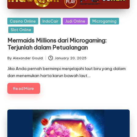
Posted
Casino Online
IndoCair
Judi Online
Microgaming
in
Slot Online
Mermaids Millions dari Microgaming:
Terjunlah dalam Petualangan
By
Alexander Gould
January 20, 2025
Posted
by
Jika Anda pernah bermimpi menjelajahi laut biru yang dalam
dan menemukan harta karun bawah laut.…
Read More