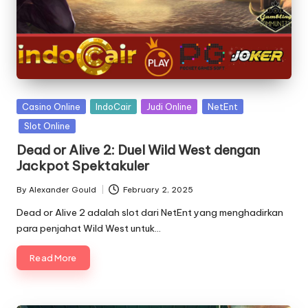
Posted
Casino Online
IndoCair
Judi Online
NetEnt
in
Slot Online
Dead or Alive 2: Duel Wild West dengan
Jackpot Spektakuler
By
Alexander Gould
February 2, 2025
Posted
by
Dead or Alive 2 adalah slot dari NetEnt yang menghadirkan
para penjahat Wild West untuk…
Read More