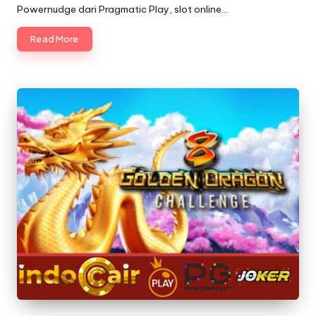
Powernudge dari Pragmatic Play, slot online…
Read More