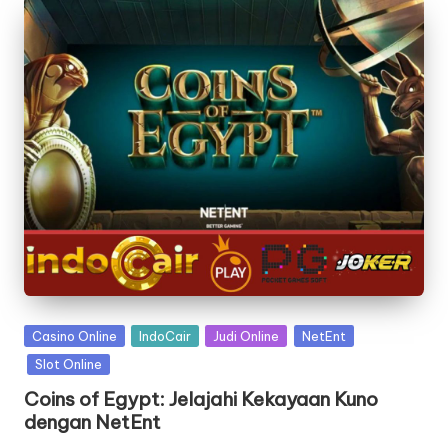
Posted
Casino Online
IndoCair
Judi Online
NetEnt
in
Slot Online
Coins of Egypt: Jelajahi Kekayaan Kuno
dengan NetEnt