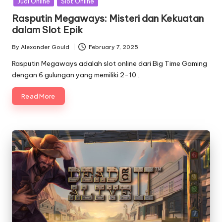
Judi Online
Slot Online
Rasputin Megaways: Misteri dan Kekuatan
dalam Slot Epik
By
Alexander Gould
February 7, 2025
Posted
by
Rasputin Megaways adalah slot online dari Big Time Gaming
dengan 6 gulungan yang memiliki 2-10…
Read More