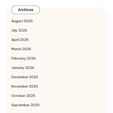
Archives
August 2026
July 2026
April 2026
March 2026
February 2026
January 2026
December 2025
November 2025
October 2025
September 2025