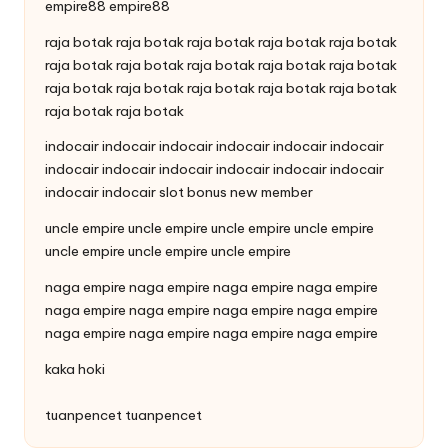
empire88
empire88
raja botak
raja botak
raja botak
raja botak
raja botak
raja botak
raja botak
raja botak
raja botak
raja botak
raja botak
raja botak
raja botak
raja botak
raja botak
raja botak
raja botak
indocair
indocair
indocair
indocair
indocair
indocair
indocair
indocair
indocair
indocair
indocair
indocair
indocair
indocair
slot bonus new member
uncle empire
uncle empire
uncle empire
uncle empire
uncle empire
uncle empire
uncle empire
naga empire
naga empire
naga empire
naga empire
naga empire
naga empire
naga empire
naga empire
naga empire
naga empire
naga empire
naga empire
kaka hoki
tuanpencet
tuanpencet