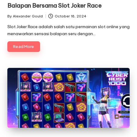
in
Balapan Bersama Slot Joker Race
By
Alexander Gould
October 18, 2024
Posted
by
Slot Joker Race adalah salah satu permainan slot online yang
menawarkan sensasi balapan seru dengan…
Read More