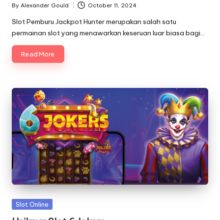
By
Alexander Gould
October 11, 2024
Posted
by
Slot Pemburu Jackpot Hunter merupakan salah satu
permainan slot yang menawarkan keseruan luar biasa bagi…
Read More
Posted
Slot Online
in