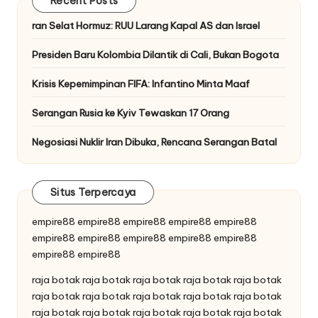
Recent Posts
ran Selat Hormuz: RUU Larang Kapal AS dan Israel
Presiden Baru Kolombia Dilantik di Cali, Bukan Bogota
Krisis Kepemimpinan FIFA: Infantino Minta Maaf
Serangan Rusia ke Kyiv Tewaskan 17 Orang
Negosiasi Nuklir Iran Dibuka, Rencana Serangan Batal
Situs Terpercaya
empire88
empire88
empire88
empire88
empire88
empire88
empire88
empire88
empire88
empire88
empire88
empire88
raja botak
raja botak
raja botak
raja botak
raja botak
raja botak
raja botak
raja botak
raja botak
raja botak
raja botak
raja botak
raja botak
raja botak
raja botak