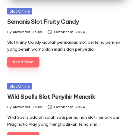
Posted
Slot Online
in
Semanis Slot Fruity Candy
By
Alexander Gould
October 16, 2024
Posted
by
Slot Fruity Candy adalah permainan slot bertema permen
yang penuh warna dan manis dari penyedia…
Read More
Posted
Slot Online
in
Wild Spells Slot Penyihir Menarik
By
Alexander Gould
October 15, 2024
Posted
by
Wild Spells adalah salah satu permainan slot menarik dari
Pragmatic Play yang menghadirkan tema sihir,…