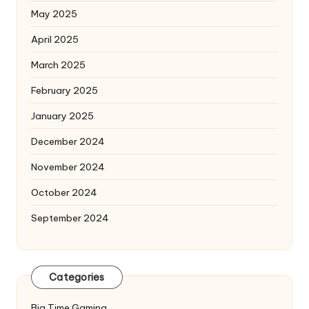
May 2025
April 2025
March 2025
February 2025
January 2025
December 2024
November 2024
October 2024
September 2024
Categories
Big Time Gaming