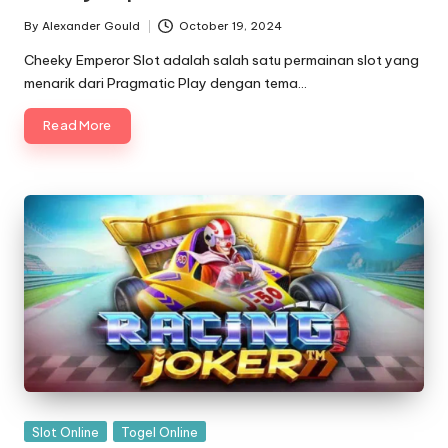
By
Alexander Gould
October 19, 2024
Posted
by
Cheeky Emperor Slot adalah salah satu permainan slot yang
menarik dari Pragmatic Play dengan tema…
Read More
Posted
Slot Online
Togel Online