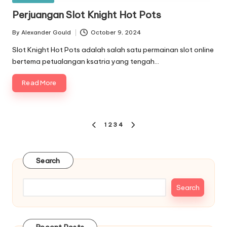
in
Perjuangan Slot Knight Hot Pots
By
Alexander Gould
October 9, 2024
Posted
by
Slot Knight Hot Pots adalah salah satu permainan slot online
bertema petualangan ksatria yang tengah…
Read More
Posts
1
2
3
4
PREVIOUS
NEXT
pagination
PAGE
PAGE
Search
Search