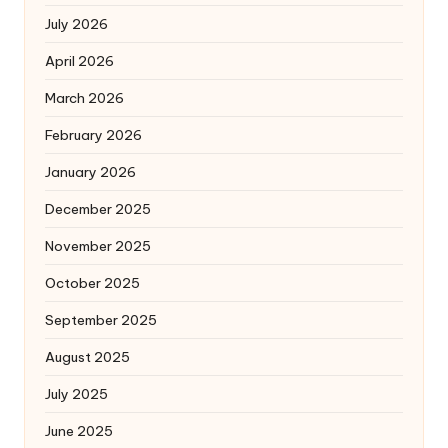
July 2026
April 2026
March 2026
February 2026
January 2026
December 2025
November 2025
October 2025
September 2025
August 2025
July 2025
June 2025