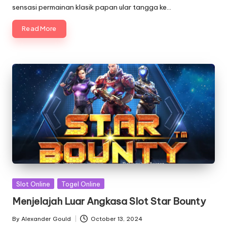
sensasi permainan klasik papan ular tangga ke…
Read More
Posted
Slot Online
Togel Online
in
Menjelajah Luar Angkasa Slot Star Bounty
By
Alexander Gould
October 13, 2024
Posted