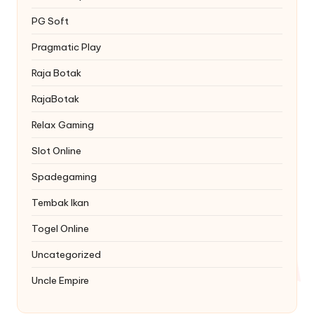
PG Soft
Pragmatic Play
Raja Botak
RajaBotak
Relax Gaming
Slot Online
Spadegaming
Tembak Ikan
Togel Online
Uncategorized
Uncle Empire