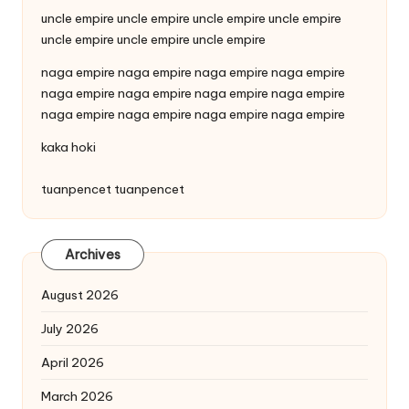
uncle empire
uncle empire
uncle empire
uncle empire
uncle empire
uncle empire
uncle empire
naga empire
naga empire
naga empire
naga empire
naga empire
naga empire
naga empire
naga empire
naga empire
naga empire
naga empire
naga empire
kaka hoki
tuanpencet
tuanpencet
Archives
August 2026
July 2026
April 2026
March 2026