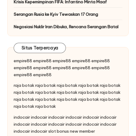
Krisis Kepemimpinan FIFA: Infantino Minta Maaf
Serangan Rusia ke Kyiv Tewaskan 17 Orang
Negosiasi Nuklir Iran Dibuka, Rencana Serangan Batal
Situs Terpercaya
empire88
empire88
empire88
empire88
empire88
empire88
empire88
empire88
empire88
empire88
empire88
empire88
raja botak
raja botak
raja botak
raja botak
raja botak
raja botak
raja botak
raja botak
raja botak
raja botak
raja botak
raja botak
raja botak
raja botak
raja botak
raja botak
raja botak
indocair
indocair
indocair
indocair
indocair
indocair
indocair
indocair
indocair
indocair
indocair
indocair
indocair
indocair
slot bonus new member