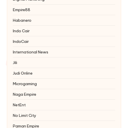
Empire88
Habanero
Indo Cair
IndoCair
International News
Jili
Judi Online
Microgaming
Naga Empire
NetEnt
No Limit City
Paman Empire