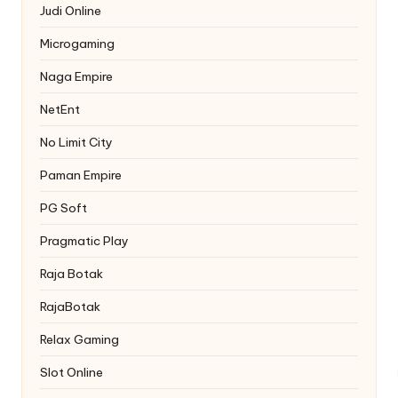
Judi Online
Microgaming
Naga Empire
NetEnt
No Limit City
Paman Empire
PG Soft
Pragmatic Play
Raja Botak
RajaBotak
Relax Gaming
Slot Online