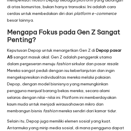
di atas komunitas, bukan hanya transaksi. Ini adalah cara
cerdas untuk membedakan diri dari
platform e-commerce
besar lainnya.
Mengapa Fokus pada Gen Z Sangat
Penting?
Keputusan Depop untuk menargetkan Gen Z di
Depop pasar
AS
sangat masuk akal. Gen Z adalah penggerak utama
dalam pergeseran menuju
fashion
sirkular dan pasar
resale
.
Mereka sangat peduli dengan isu keberlanjutan dan ingin
mengekspresikan individualitas mereka melalui pakaian.
Depop, dengan model bisnisnya yang memungkinkan
pengguna menjual barang bekas mereka, secara alami
selaras dengan nilai-nilai ini. Platform ini memberdayakan
kaum muda untuk menjadi wirausahawan mikro dan
membangun bisnis
fashion
mereka sendiri dari kamar tidur.
Selain itu, Depop juga memiliki elemen sosial yang kuat.
Antarmuka yang mirip media sosial, di mana pengguna dapat