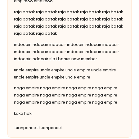
empire88
empire88
raja botak
raja botak
raja botak
raja botak
raja botak
raja botak
raja botak
raja botak
raja botak
raja botak
raja botak
raja botak
raja botak
raja botak
raja botak
raja botak
raja botak
indocair
indocair
indocair
indocair
indocair
indocair
indocair
indocair
indocair
indocair
indocair
indocair
indocair
indocair
slot bonus new member
uncle empire
uncle empire
uncle empire
uncle empire
uncle empire
uncle empire
uncle empire
naga empire
naga empire
naga empire
naga empire
naga empire
naga empire
naga empire
naga empire
naga empire
naga empire
naga empire
naga empire
kaka hoki
tuanpencet
tuanpencet