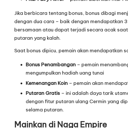
Jika berbicara tentang bonus, bonus dibagi men
dengan dua cara – baik dengan mendapatkan 3 s
bersamaan atau dapat terjadi secara acak saat
putaran yang kalah.
Saat bonus dipicu, pemain akan mendapatkan sal
Bonus Penambangan
– pemain menambang 1 k
mengumpulkan hadiah uang tunai
Kemenangan Koin
– pemain akan mendapatk
Putaran Gratis
– ini adalah daya tarik uta
dengan fitur putaran ulang Cermin yang dipi
selama putaran.
Mainkan di Naga Empire