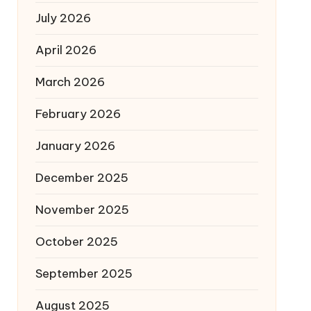
July 2026
April 2026
March 2026
February 2026
January 2026
December 2025
November 2025
October 2025
September 2025
August 2025