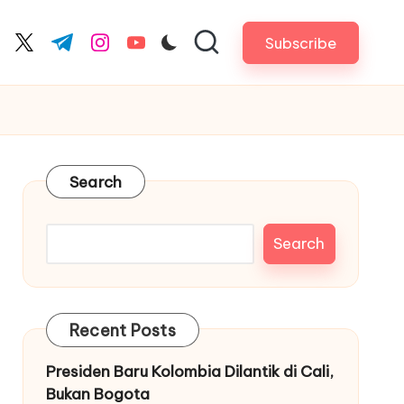
Subscribe
cebook.com
twitter.com
t.me
instagram.com
youtube.com
Search
Search
Recent Posts
Presiden Baru Kolombia Dilantik di Cali,
Bukan Bogota