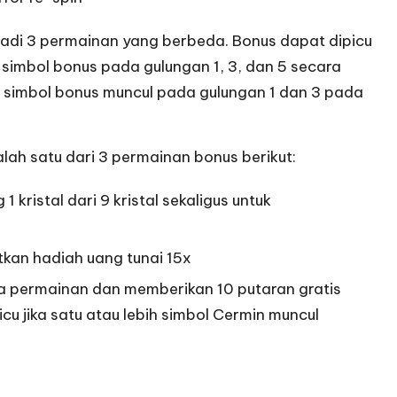
jadi 3 permainan yang berbeda. Bonus dapat dipicu
imbol bonus pada gulungan 1, 3, dan 5 secara
 simbol bonus muncul pada gulungan 1 dan 3 pada
ah satu dari 3 permainan bonus berikut:
ristal dari 9 kristal sekaligus untuk
an hadiah uang tunai 15x
ma permainan dan memberikan 10 putaran gratis
cu jika satu atau lebih simbol Cermin muncul