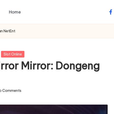
Home
fa
an NetEnt
Slot Online
rror Mirror: Dongeng
o Comments