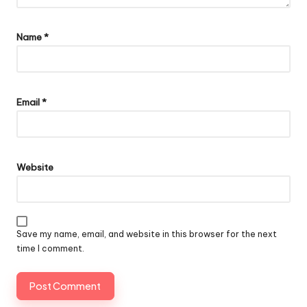
Name
*
Email
*
Website
Save my name, email, and website in this browser for the next
time I comment.