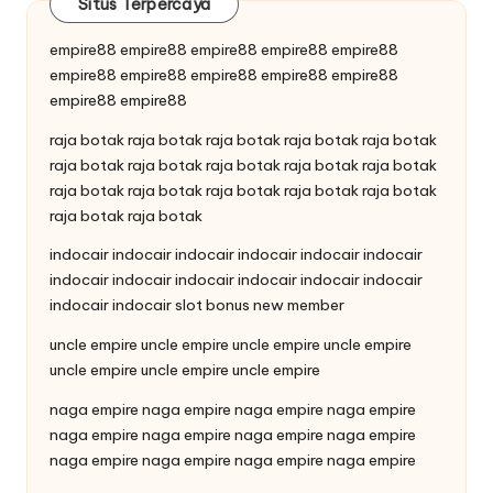
Situs Terpercaya
empire88
empire88
empire88
empire88
empire88
empire88
empire88
empire88
empire88
empire88
empire88
empire88
raja botak
raja botak
raja botak
raja botak
raja botak
raja botak
raja botak
raja botak
raja botak
raja botak
raja botak
raja botak
raja botak
raja botak
raja botak
raja botak
raja botak
indocair
indocair
indocair
indocair
indocair
indocair
indocair
indocair
indocair
indocair
indocair
indocair
indocair
indocair
slot bonus new member
uncle empire
uncle empire
uncle empire
uncle empire
uncle empire
uncle empire
uncle empire
naga empire
naga empire
naga empire
naga empire
naga empire
naga empire
naga empire
naga empire
naga empire
naga empire
naga empire
naga empire