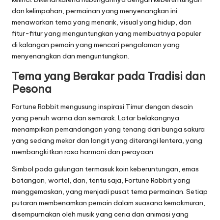
dan kelimpahan, permainan yang menyenangkan ini
menawarkan tema yang menarik, visual yang hidup, dan
fitur-fitur yang menguntungkan yang membuatnya populer
di kalangan pemain yang mencari pengalaman yang
menyenangkan dan menguntungkan.
Tema yang Berakar pada Tradisi dan
Pesona
Fortune Rabbit mengusung inspirasi Timur dengan desain
yang penuh warna dan semarak. Latar belakangnya
menampilkan pemandangan yang tenang dari bunga sakura
yang sedang mekar dan langit yang diterangi lentera, yang
membangkitkan rasa harmoni dan perayaan.
Simbol pada gulungan termasuk koin keberuntungan, emas
batangan, wortel, dan, tentu saja, Fortune Rabbit yang
menggemaskan, yang menjadi pusat tema permainan. Setiap
putaran membenamkan pemain dalam suasana kemakmuran,
disempurnakan oleh musik yang ceria dan animasi yang