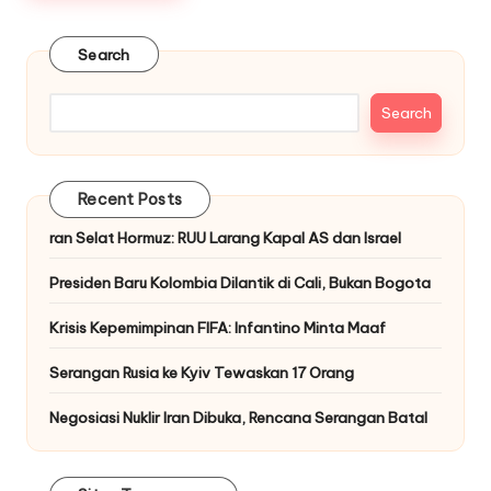
Search
Search
Recent Posts
ran Selat Hormuz: RUU Larang Kapal AS dan Israel
Presiden Baru Kolombia Dilantik di Cali, Bukan Bogota
Krisis Kepemimpinan FIFA: Infantino Minta Maaf
Serangan Rusia ke Kyiv Tewaskan 17 Orang
Negosiasi Nuklir Iran Dibuka, Rencana Serangan Batal