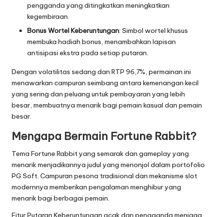
pengganda yang ditingkatkan meningkatkan
kegembiraan.
Bonus Wortel Keberuntungan
: Simbol wortel khusus
membuka hadiah bonus, menambahkan lapisan
antisipasi ekstra pada setiap putaran.
Dengan volatilitas sedang dan RTP 96,7%, permainan ini
menawarkan campuran seimbang antara kemenangan kecil
yang sering dan peluang untuk pembayaran yang lebih
besar, membuatnya menarik bagi pemain kasual dan pemain
besar.
Mengapa Bermain Fortune Rabbit?
Tema Fortune Rabbit yang semarak dan gameplay yang
menarik menjadikannya judul yang menonjol dalam portofolio
PG Soft. Campuran pesona tradisional dan mekanisme slot
modernnya memberikan pengalaman menghibur yang
menarik bagi berbagai pemain.
Fitur Putaran Keberuntungan acak dan pengganda menjaga