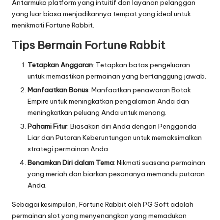
Antarmuka platform yang intuitif dan layanan pelanggan
yang luar biasa menjadikannya tempat yang ideal untuk
menikmati Fortune Rabbit.
Tips Bermain Fortune Rabbit
Tetapkan Anggaran
: Tetapkan batas pengeluaran
untuk memastikan permainan yang bertanggung jawab.
Manfaatkan Bonus
: Manfaatkan penawaran Botak
Empire untuk meningkatkan pengalaman Anda dan
meningkatkan peluang Anda untuk menang.
Pahami Fitur
: Biasakan diri Anda dengan Pengganda
Liar dan Putaran Keberuntungan untuk memaksimalkan
strategi permainan Anda.
Benamkan Diri dalam Tema
: Nikmati suasana permainan
yang meriah dan biarkan pesonanya memandu putaran
Anda.
Sebagai kesimpulan, Fortune Rabbit oleh PG Soft adalah
permainan slot yang menyenangkan yang memadukan