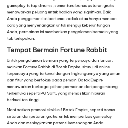
gameplay tetap dinamis, sementara bonus putaran gratis
menawarkan peluang untuk hadiah yang signifikan. Baik
Anda penggemar slot bertema zodiak atau hanya mencari
cara yang menyenangkan untuk menguji keberuntungan
Anda, permainan ini memberikan pengalaman bermain yang
tak terlupakan.
Tempat Bermain Fortune Rabbit
Untuk pengalaman bermain yang terpercaya dan lancar,
mainkan Fortune Rabbit di
Botak Empire
, situs judi online
terpercaya yang terkenal dengan lingkungannya yang aman
dan fitur yang berfokus pada pemain. Botak Empire
menawarkan berbagai pilihan permainan dari pengembang
terkemuka seperti PG Soft, yang memastikan hiburan
berkualitas tinggi.
Manfaatkan promosi eksklusif Botak Empire, seperti bonus
setoran dan putaran gratis, untuk memperluas gameplay
Anda dan meningkatkan potensi kemenangan Anda.