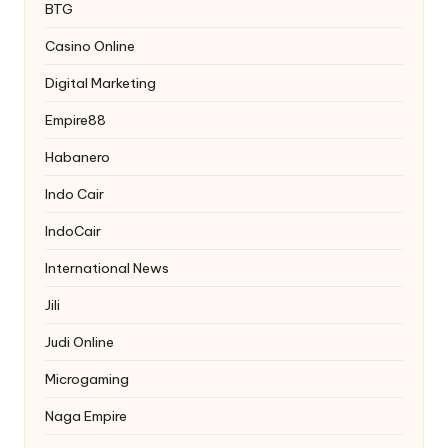
BTG
Casino Online
Digital Marketing
Empire88
Habanero
Indo Cair
IndoCair
International News
Jili
Judi Online
Microgaming
Naga Empire