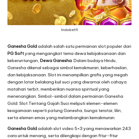
Indobet11
Ganesha Gold
adalah salah satu permainan slot populer dari
PG Soft
yang mengangkat tema dewa kebijaksanaan dan
keberuntungan,
Dewa Ganesha
. Dalam budaya Hindu,
Ganesha dikenal sebagai simbol kemakmuran, keberhasilan,
dan kebijaksanaan. Slot ini menampilkan grafis yang megah
dengan latar belakang kuil suci yang diwarnai oleh cahaya
matahari terbit, memberikan nuansa spiritual yang
menenangkan. Simbol-simbol dalam permainan Ganesha
Gold: Slot Tentang Gajah Suci meliputi elemen-elemen
keagamaan seperti patung Ganesha, bunga teratai, lilin,
serta elemen emas yang melambangkan kemakmuran.
Ganesha Gold
adalah slot video 5×3 yang menawarkan 243
cara untuk menang, serta dilengkapi dengan fitur-fitur