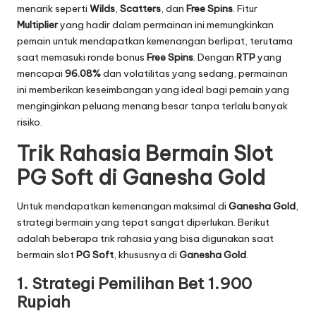
menarik seperti
Wilds
,
Scatters
, dan
Free Spins
. Fitur
Multiplier
yang hadir dalam permainan ini memungkinkan
pemain untuk mendapatkan kemenangan berlipat, terutama
saat memasuki ronde bonus
Free Spins
. Dengan
RTP
yang
mencapai
96.08%
dan volatilitas yang sedang, permainan
ini memberikan keseimbangan yang ideal bagi pemain yang
menginginkan peluang menang besar tanpa terlalu banyak
risiko.
Trik Rahasia Bermain Slot
PG Soft di Ganesha Gold
Untuk mendapatkan kemenangan maksimal di
Ganesha Gold
,
strategi bermain yang tepat sangat diperlukan. Berikut
adalah beberapa trik rahasia yang bisa digunakan saat
bermain slot
PG Soft
, khususnya di
Ganesha Gold
.
1. Strategi Pemilihan Bet 1.900
Rupiah