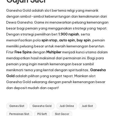
Ganesha Gold
adalah slot bertema religi yang menarik
dengan simbol-simbol keberuntungan dan kemakmuran dari
Dewa Ganesha. Game ini menawarkan peluang kemenangan
besar bagi pemain yang menggunakan strategi yang tepat.
Dengan strategi pemilihan bet
1.900 rupiah
, serta
memanfaatkan pola
spin stop, auto spin, buy spin
, pemain
memiliki peluang besar untuk meraih kemenangan beruntun.
Fitur
Free Spins
dengan
Multiplier
menjadi kunci utama dalam
mendapatkan hasil maksimal dari permainan ini. Bagi para
pemain yang ingin meraih kemenangan besar sambil
menikmati tema yang kental dengan spiritualitas,
Ganesha
Gold
adalah pilihan yang sangat tepat. Mainkan
slot
Ganesha Gold
sekarang dengan penuh kemenangan besar
dan deposit mudah dan cepat!
Tags:
Games Slot
Ganesha Gold
Judi Online
Judi Slot
Permainan Slot
PG Soft
Slot Gacor