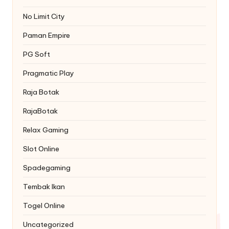
No Limit City
Paman Empire
PG Soft
Pragmatic Play
Raja Botak
RajaBotak
Relax Gaming
Slot Online
Spadegaming
Tembak Ikan
Togel Online
Uncategorized