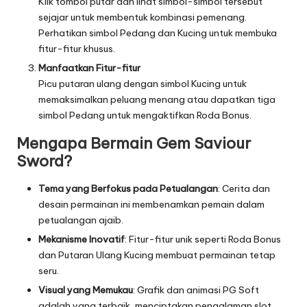
Klik tombol putar dan lihat simbol-simbol tersebut
sejajar untuk membentuk kombinasi pemenang.
Perhatikan simbol Pedang dan Kucing untuk membuka
fitur-fitur khusus.
Manfaatkan Fitur-fitur
Picu putaran ulang dengan simbol Kucing untuk
memaksimalkan peluang menang atau dapatkan tiga
simbol Pedang untuk mengaktifkan Roda Bonus.
Mengapa Bermain Gem Saviour
Sword?
Tema yang Berfokus pada Petualangan
: Cerita dan
desain permainan ini membenamkan pemain dalam
petualangan ajaib.
Mekanisme Inovatif
: Fitur-fitur unik seperti Roda Bonus
dan Putaran Ulang Kucing membuat permainan tetap
seru.
Visual yang Memukau
: Grafik dan animasi PG Soft
adalah yang terbaik, menciptakan pengalaman slot