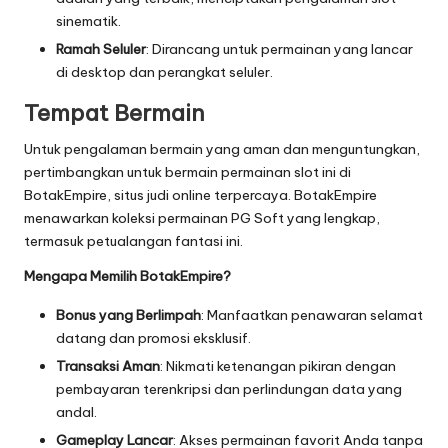
sinematik.
Ramah Seluler
: Dirancang untuk permainan yang lancar
di desktop dan perangkat seluler.
Tempat Bermain
Untuk pengalaman bermain yang aman dan menguntungkan,
pertimbangkan untuk bermain permainan slot ini di
BotakEmpire
, situs judi online terpercaya. BotakEmpire
menawarkan koleksi permainan PG Soft yang lengkap,
termasuk petualangan fantasi ini.
Mengapa Memilih BotakEmpire?
Bonus yang Berlimpah
: Manfaatkan penawaran selamat
datang dan promosi eksklusif.
Transaksi Aman
: Nikmati ketenangan pikiran dengan
pembayaran terenkripsi dan perlindungan data yang
andal.
Gameplay Lancar
: Akses permainan favorit Anda tanpa