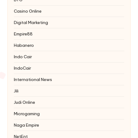
Casino Online
Digital Marketing
Empire88
Habanero
Indo Cair
IndoCair
International News
Jili
Judi Online
Microgaming
Naga Empire
NetEnt