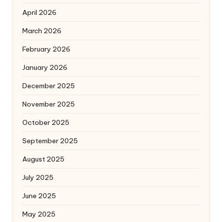
April 2026
March 2026
February 2026
January 2026
December 2025
November 2025
October 2025
September 2025
August 2025
July 2025
June 2025
May 2025