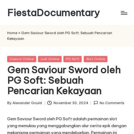
FiestaDocumentary
Skip
to
content
Home
»
Gem Saviour Sword oleh PG Soft: Sebuah Pencarian
Kekayaan
Posted
Casino Online
Judi Online
PG Soft
Slot Online
in
Gem Saviour Sword oleh
PG Soft: Sebuah
Pencarian Kekayaan
By
Alexander Gould
November 30, 2024
No Comments
Posted
by
Gem Saviour Sword oleh PG Soft adalah permainan
slot
yang memukau yang menggabungkan alur cerita epik dengan
mekanisme permainan yang mendebarkan. Permainan ini