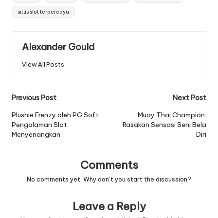
situs slot terpercaya
Alexander Gould
View All Posts
Post
Previous Post
Next Post
navigation
Plushie Frenzy oleh PG Soft:
Muay Thai Champion:
Pengalaman Slot
Rasakan Sensasi Seni Bela
Menyenangkan
Diri
Comments
No comments yet. Why don’t you start the discussion?
Leave a Reply