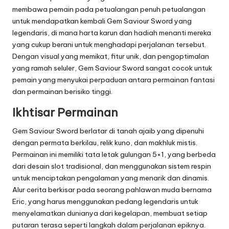
membawa pemain pada petualangan penuh petualangan
untuk mendapatkan kembali Gem Saviour Sword yang
legendaris, di mana harta karun dan hadiah menanti mereka
yang cukup berani untuk menghadapi perjalanan tersebut.
Dengan visual yang memikat, fitur unik, dan pengoptimalan
yang ramah seluler, Gem Saviour Sword sangat cocok untuk
pemain yang menyukai perpaduan antara permainan fantasi
dan permainan berisiko tinggi.
Ikhtisar Permainan
Gem Saviour Sword berlatar di tanah ajaib yang dipenuhi
dengan permata berkilau, relik kuno, dan makhluk mistis.
Permainan ini memiliki tata letak gulungan 5×1, yang berbeda
dari desain slot tradisional, dan menggunakan sistem respin
untuk menciptakan pengalaman yang menarik dan dinamis.
Alur cerita berkisar pada seorang pahlawan muda bernama
Eric, yang harus menggunakan pedang legendaris untuk
menyelamatkan dunianya dari kegelapan, membuat setiap
putaran terasa seperti langkah dalam perjalanan epiknya.