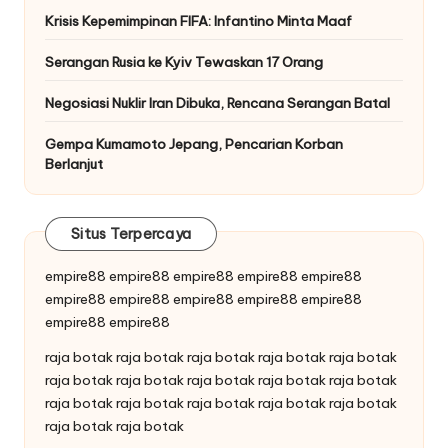
Krisis Kepemimpinan FIFA: Infantino Minta Maaf
Serangan Rusia ke Kyiv Tewaskan 17 Orang
Negosiasi Nuklir Iran Dibuka, Rencana Serangan Batal
Gempa Kumamoto Jepang, Pencarian Korban
Berlanjut
Situs Terpercaya
empire88
empire88
empire88
empire88
empire88
empire88
empire88
empire88
empire88
empire88
empire88
empire88
raja botak
raja botak
raja botak
raja botak
raja botak
raja botak
raja botak
raja botak
raja botak
raja botak
raja botak
raja botak
raja botak
raja botak
raja botak
raja botak
raja botak