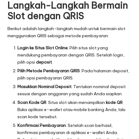
Langkah-Langkah Bermain
Slot dengan QRIS
Berikut adalah langkah-langkah mudah untuk bermain slot
menggunakan QRIS sebagai metode pembayaran:
Login ke Situs Slot Online
: Pilih situs slot yang
mendukung pembayaran dengan QRIS. Setelah login,
pilih opsi
deposit
.
Pilih Metode Pembayaran QRIS
: Pada halaman deposit,
pilih opsi pembayaran QRIS.
Masukkan Nominal Deposit
: Tentukan nominal deposit
sesuai dengan anggaran yang sudah Anda siapkan.
Scan Kode QR
: Situs slot akan menampilkan
kode QR
.
Buka aplikasi e-wallet atau mobile banking Anda, lalu
scan kode tersebut.
Konfirmasi Pembayaran
: Setelah scan berhasil,
konfirmasi pembayaran di aplikasi e-wallet Anda.