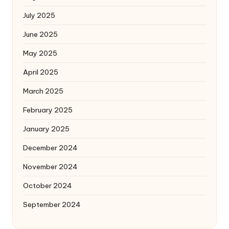
July 2025
June 2025
May 2025
April 2025
March 2025
February 2025
January 2025
December 2024
November 2024
October 2024
September 2024