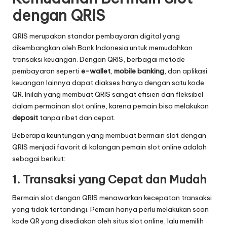
dengan QRIS
QRIS merupakan standar pembayaran digital yang
dikembangkan oleh Bank Indonesia untuk memudahkan
transaksi keuangan. Dengan QRIS, berbagai metode
pembayaran seperti
e-wallet
,
mobile banking
, dan aplikasi
keuangan lainnya dapat diakses hanya dengan satu kode
QR. Inilah yang membuat QRIS sangat efisien dan fleksibel
dalam permainan slot online, karena pemain bisa melakukan
deposit
tanpa ribet dan cepat.
Beberapa keuntungan yang membuat bermain slot dengan
QRIS menjadi favorit di kalangan pemain slot online adalah
sebagai berikut:
1. Transaksi yang Cepat dan Mudah
Bermain slot dengan QRIS menawarkan kecepatan transaksi
yang tidak tertandingi. Pemain hanya perlu melakukan scan
kode QR yang disediakan oleh situs slot online, lalu memilih