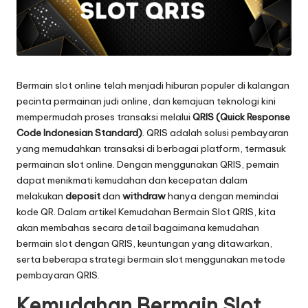
Bermain slot online telah menjadi hiburan populer di kalangan
pecinta permainan judi online, dan kemajuan teknologi kini
mempermudah proses transaksi melalui
QRIS (Quick Response
Code Indonesian Standard)
. QRIS adalah solusi pembayaran
yang memudahkan transaksi di berbagai platform, termasuk
permainan slot online. Dengan menggunakan QRIS, pemain
dapat menikmati kemudahan dan kecepatan dalam
melakukan
deposit
dan
withdraw
hanya dengan memindai
kode QR. Dalam artikel Kemudahan Bermain Slot QRIS, kita
akan membahas secara detail bagaimana kemudahan
bermain slot dengan QRIS, keuntungan yang ditawarkan,
serta beberapa strategi bermain slot menggunakan metode
pembayaran QRIS.
Kemudahan Bermain Slot