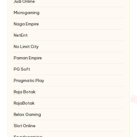
Judi Online
Microgaming
Naga Empire
NetEnt
No Limit City
Paman Empire
PG Soft
Pragmatic Play
Raja Botak
RajaBotak
Relax Gaming
Slot Online