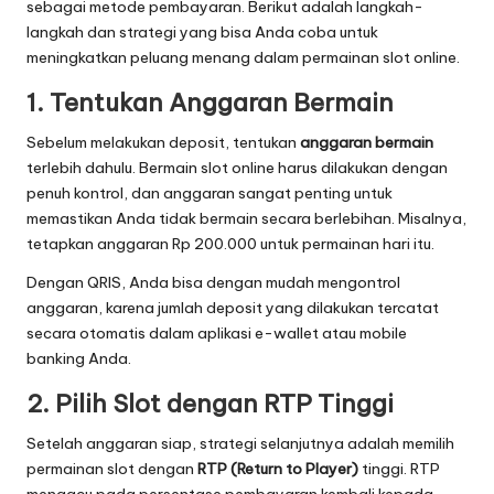
sebagai metode pembayaran. Berikut adalah langkah-
langkah dan strategi yang bisa Anda coba untuk
meningkatkan peluang menang dalam permainan slot online.
1. Tentukan Anggaran Bermain
Sebelum melakukan deposit, tentukan
anggaran bermain
terlebih dahulu. Bermain slot online harus dilakukan dengan
penuh kontrol, dan anggaran sangat penting untuk
memastikan Anda tidak bermain secara berlebihan. Misalnya,
tetapkan anggaran Rp 200.000 untuk permainan hari itu.
Dengan QRIS, Anda bisa dengan mudah mengontrol
anggaran, karena jumlah deposit yang dilakukan tercatat
secara otomatis dalam aplikasi e-wallet atau mobile
banking Anda.
2. Pilih Slot dengan RTP Tinggi
Setelah anggaran siap, strategi selanjutnya adalah memilih
permainan slot dengan
RTP (Return to Player)
tinggi. RTP