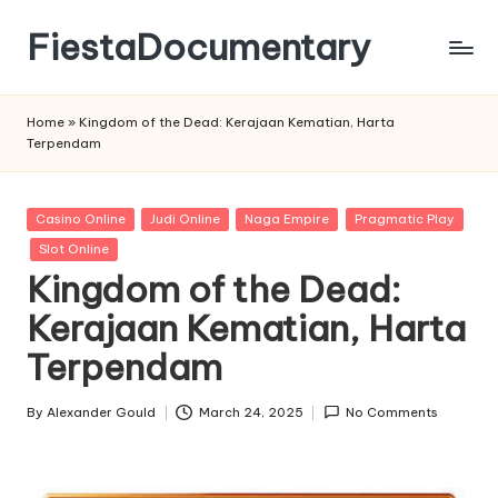
FiestaDocumentary
Skip
to
content
Home
»
Kingdom of the Dead: Kerajaan Kematian, Harta
Terpendam
Posted
Casino Online
Judi Online
Naga Empire
Pragmatic Play
in
Slot Online
Kingdom of the Dead:
Kerajaan Kematian, Harta
Terpendam
By
Alexander Gould
March 24, 2025
No Comments
Posted
by