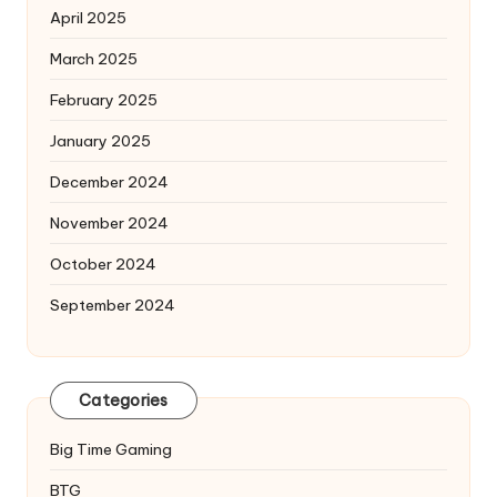
April 2025
March 2025
February 2025
January 2025
December 2024
November 2024
October 2024
September 2024
Categories
Big Time Gaming
BTG