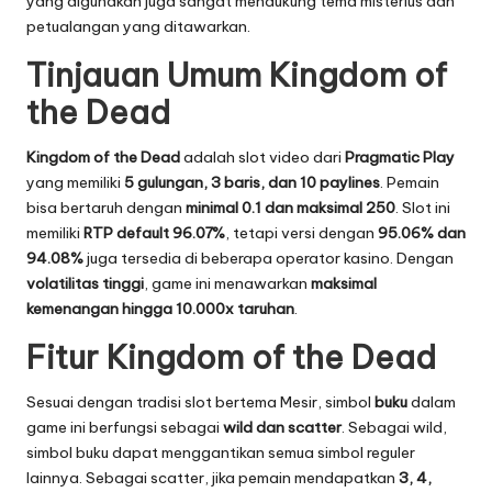
yang digunakan juga sangat mendukung tema misterius dan
petualangan yang ditawarkan.
Tinjauan Umum Kingdom of
the Dead
Kingdom of the Dead
adalah slot video dari
Pragmatic Play
yang memiliki
5 gulungan, 3 baris, dan 10 paylines
. Pemain
bisa bertaruh dengan
minimal 0.1 dan maksimal 250
. Slot ini
memiliki
RTP default 96.07%
, tetapi versi dengan
95.06% dan
94.08%
juga tersedia di beberapa operator kasino. Dengan
volatilitas tinggi
, game ini menawarkan
maksimal
kemenangan hingga 10.000x taruhan
.
Fitur Kingdom of the Dead
Sesuai dengan tradisi slot bertema Mesir, simbol
buku
dalam
game ini berfungsi sebagai
wild dan scatter
. Sebagai wild,
simbol buku dapat menggantikan semua simbol reguler
lainnya. Sebagai scatter, jika pemain mendapatkan
3, 4,