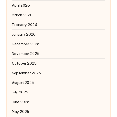
April 2026
March 2026
February 2026
January 2026
December 2025
November 2025
October 2025
September 2025
August 2025
July 2025
June 2025
May 2025