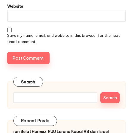
Website
Save my name, email, and website in this browser for the next
time I comment.
Search
Search
Recent Posts
ran Selat Hormuz: RUU Larang Kapal AS dan Israel