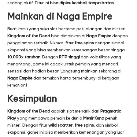
sedang aktif. Fitur ini
bisa dipicu kembali tanpa batas
.
Mainkan di Naga Empire
Buat kamu yang suka slot bertema petualangan dan misteri,
Kingdom of the Dead
bisa dimainkan di
Naga Empire
dengan
pengalaman terbaik. Nikmati fitur
free spins
dengan simbol
ekspansi yang bisa memberikan kemenangan besar hingga
10.000x taruhan
. Dengan
RTP tinggi
dan volatilitas yang
menantang, game ini cocok untuk pemain yang mencari
sensasi dan hadiah besar. Langsung mainkan sekarang di
Naga Empire
dan temukan harta tersembunyi di kerajaan
kematian!
Kesimpulan
Kingdom of the Dead
adalah slot menarik dari
Pragmatic
Play
yang membawa pemain ke dunia
Mesir Kuno
penuh
misteri. Dengan fitur
wild scatter
,
free spins
, dan simbol
ekspansi, game ini bisa memberikan kemenangan yang luar