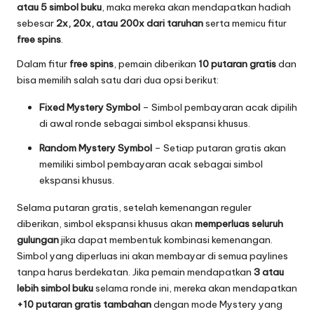
atau 5 simbol buku
, maka mereka akan mendapatkan hadiah
sebesar
2x, 20x, atau 200x dari taruhan
serta memicu fitur
free spins
.
Dalam fitur
free spins
, pemain diberikan
10 putaran gratis
dan
bisa memilih salah satu dari dua opsi berikut:
Fixed Mystery Symbol
– Simbol pembayaran acak dipilih
di awal ronde sebagai simbol ekspansi khusus.
Random Mystery Symbol
– Setiap putaran gratis akan
memiliki simbol pembayaran acak sebagai simbol
ekspansi khusus.
Selama putaran gratis, setelah kemenangan reguler
diberikan, simbol ekspansi khusus akan
memperluas seluruh
gulungan
jika dapat membentuk kombinasi kemenangan.
Simbol yang diperluas ini akan membayar di semua paylines
tanpa harus berdekatan. Jika pemain mendapatkan
3 atau
lebih simbol buku
selama ronde ini, mereka akan mendapatkan
+10 putaran gratis tambahan
dengan mode Mystery yang