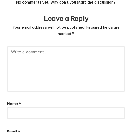
No comments yet. Why don’t you start the discussion?
Leave a Reply
Your email address will not be published.
Required fields are
marked
*
Name
*
Email
*