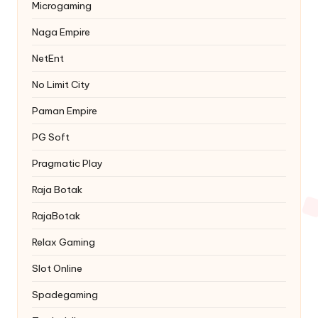
Microgaming
Naga Empire
NetEnt
No Limit City
Paman Empire
PG Soft
Pragmatic Play
Raja Botak
RajaBotak
Relax Gaming
Slot Online
Spadegaming