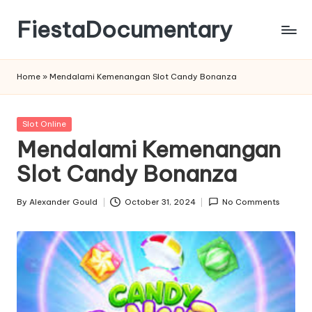
FiestaDocumentary
Skip
to
content
Home
»
Mendalami Kemenangan Slot Candy Bonanza
Posted
Slot Online
in
Mendalami Kemenangan
Slot Candy Bonanza
By
Alexander Gould
October 31, 2024
No Comments
Posted
by