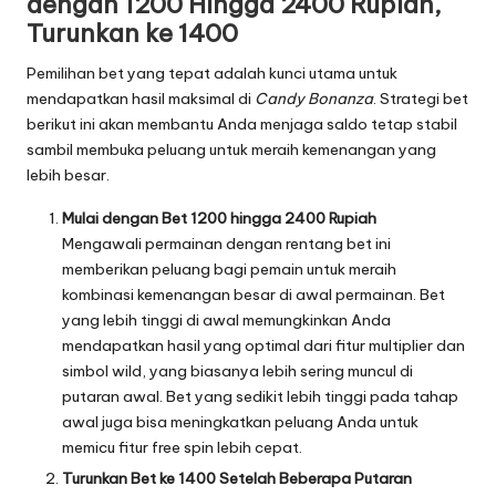
dengan 1200 Hingga 2400 Rupiah,
Turunkan ke 1400
Pemilihan bet yang tepat adalah kunci utama untuk
mendapatkan hasil maksimal di
Candy Bonanza
. Strategi bet
berikut ini akan membantu Anda menjaga saldo tetap stabil
sambil membuka peluang untuk meraih kemenangan yang
lebih besar.
Mulai dengan Bet 1200 hingga 2400 Rupiah
Mengawali permainan dengan rentang bet ini
memberikan peluang bagi pemain untuk meraih
kombinasi kemenangan besar di awal permainan. Bet
yang lebih tinggi di awal memungkinkan Anda
mendapatkan hasil yang optimal dari fitur multiplier dan
simbol wild, yang biasanya lebih sering muncul di
putaran awal. Bet yang sedikit lebih tinggi pada tahap
awal juga bisa meningkatkan peluang Anda untuk
memicu fitur free spin lebih cepat.
Turunkan Bet ke 1400 Setelah Beberapa Putaran