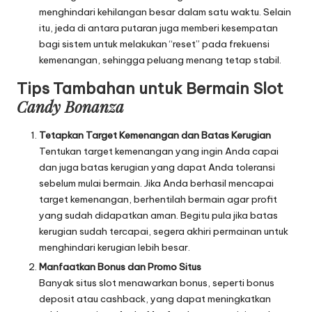
menghindari kehilangan besar dalam satu waktu. Selain
itu, jeda di antara putaran juga memberi kesempatan
bagi sistem untuk melakukan “reset” pada frekuensi
kemenangan, sehingga peluang menang tetap stabil.
Tips Tambahan untuk Bermain Slot
Candy Bonanza
Tetapkan Target Kemenangan dan Batas Kerugian
Tentukan target kemenangan yang ingin Anda capai
dan juga batas kerugian yang dapat Anda toleransi
sebelum mulai bermain. Jika Anda berhasil mencapai
target kemenangan, berhentilah bermain agar profit
yang sudah didapatkan aman. Begitu pula jika batas
kerugian sudah tercapai, segera akhiri permainan untuk
menghindari kerugian lebih besar.
Manfaatkan Bonus dan Promo Situs
Banyak situs slot menawarkan bonus, seperti bonus
deposit atau cashback, yang dapat meningkatkan