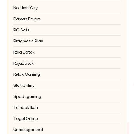
No Limit City
Paman Empire
PG Soft
Pragmatic Play
Raja Botak
RajaBotak
Relax Gaming
Slot Online
Spadegaming
Tembak Ikan
Togel Online
Uncategorized