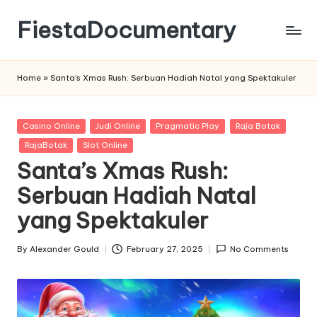
FiestaDocumentary
Skip
to
content
Home
»
Santa’s Xmas Rush: Serbuan Hadiah Natal yang Spektakuler
Posted
Casino Online
Judi Online
Pragmatic Play
Raja Botak
in
RajaBotak
Slot Online
Santa’s Xmas Rush:
Serbuan Hadiah Natal
yang Spektakuler
By
Alexander Gould
February 27, 2025
No Comments
Posted
by