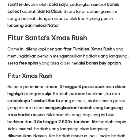
scatter
diwakili oleh
bola salju
, sedangkan simbol
bonus
collect
adalah
Santa Claus
. Suara latar dalam game ini
sangat meriah dengan nuansa elektronik yang penuh
lonceng dan melodi Natal
.
Fitur Santa’s Xmas Rush
Game ini dilengkapi dengan fitur
Tumbles
,
Xmas Rush
yang
memungkinkan pemain mengumpulkan hadiah uang langsung,
serta
free spins
yang bisa dibeli melalui
bonus buy option
.
Fitur Xmas Rush
Selama permainan dasar,
3 hingga 8 posisi acak
bisa
diberi
highlight
dengan
salju
. Setelah putaran berakhir, jika ada
setidaknya 1 simbol Santa
yang muncul, maka semua posisi
yang disorot akan
mengungkapkan hadiah uang langsung
atau hadiah respin
. Nilai hadiah uang langsung ini bisa
berkisar dari
0.5x hingga 2.500x taruhan
. Jika hadiah respin
tidak muncul, hadiah uang langsung akan langsung
dikumpulkan
. Namun, jika hadiah respin muncul, maka hadiah