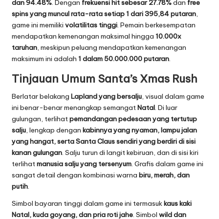
dan 94.48%
. Dengan
frekuensi hit sebesar 27.78%
dan
free
spins yang muncul rata-rata setiap 1 dari 395,84 putaran
,
game ini memiliki
volatilitas tinggi
. Pemain berkesempatan
mendapatkan kemenangan maksimal hingga
10.000x
taruhan
, meskipun peluang mendapatkan kemenangan
maksimum ini adalah
1 dalam 50.000.000 putaran
.
Tinjauan Umum Santa’s Xmas Rush
Berlatar belakang
Lapland yang bersalju
, visual dalam game
ini benar-benar menangkap semangat
Natal
. Di luar
gulungan, terlihat
pemandangan pedesaan yang tertutup
salju
, lengkap dengan
kabinnya yang nyaman, lampu jalan
yang hangat, serta Santa Claus sendiri yang berdiri di sisi
kanan gulungan
. Salju turun di langit kebiruan, dan di sisi kiri
terlihat
manusia salju yang tersenyum
. Grafis dalam game ini
sangat detail dengan kombinasi warna
biru, merah, dan
putih
.
Simbol bayaran tinggi dalam game ini termasuk
kaus kaki
Natal, kuda goyang, dan pria roti jahe
. Simbol
wild dan