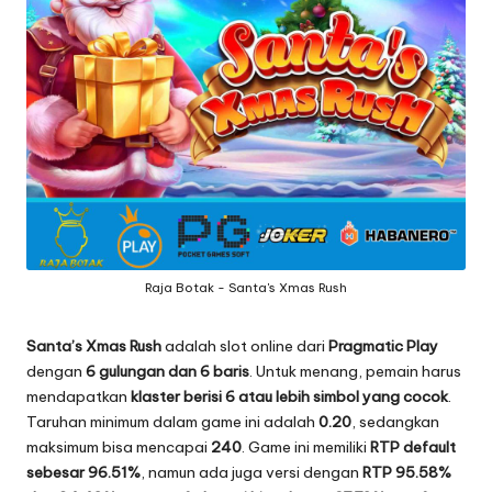
Raja Botak - Santa's Xmas Rush
Santa’s Xmas Rush
adalah slot online dari
Pragmatic Play
dengan
6 gulungan dan 6 baris
. Untuk menang, pemain harus
mendapatkan
klaster berisi 6 atau lebih simbol yang cocok
.
Taruhan minimum dalam game ini adalah
0.20
, sedangkan
maksimum bisa mencapai
240
. Game ini memiliki
RTP default
sebesar 96.51%
, namun ada juga versi dengan
RTP 95.58%