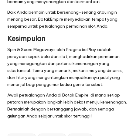
bermain yang menyenangkan dan bermanfaat.
Baik Anda bermain untuk bersenang-senang atau ingin
menang besar, BotakEmpire menyediakan tempat yang
sempurna untuk petualangan permainan slot Anda.
Kesimpulan
Spin & Score Megaways oleh Pragmatic Play adalah
perayaan sepak bola dan slot, menghadirkan permainan
yang menegangkan dan potensi kemenangan yang
substansial. Tema yang menarik, mekanisme yang dinamis,
dan fitur yang menguntungkan menjadikannya judul yang
menonjol bagi penggemar kedua genre tersebut.
Awali petualangan Anda di
Botak Empire
, di mana setiap
putaran merupakan langkah lebih dekat menuju kemenangan.
Bermainlah dengan bertanggung jawab, dan semoga
gulungan Anda sejajar untuk skor tertinggi!
Tags: