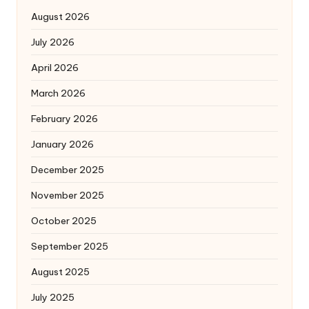
August 2026
July 2026
April 2026
March 2026
February 2026
January 2026
December 2025
November 2025
October 2025
September 2025
August 2025
July 2025