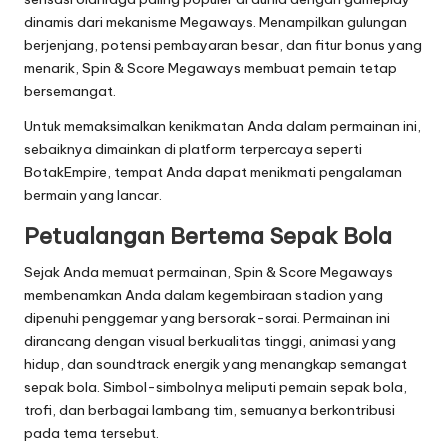
dinamis dari mekanisme Megaways. Menampilkan gulungan
berjenjang, potensi pembayaran besar, dan fitur bonus yang
menarik, Spin & Score Megaways membuat pemain tetap
bersemangat.
Untuk memaksimalkan kenikmatan Anda dalam permainan ini,
sebaiknya dimainkan di platform terpercaya seperti
BotakEmpire
, tempat Anda dapat menikmati pengalaman
bermain yang lancar.
Petualangan Bertema Sepak Bola
Sejak Anda memuat permainan, Spin & Score Megaways
membenamkan Anda dalam kegembiraan stadion yang
dipenuhi penggemar yang bersorak-sorai. Permainan ini
dirancang dengan visual berkualitas tinggi, animasi yang
hidup, dan soundtrack energik yang menangkap semangat
sepak bola. Simbol-simbolnya meliputi pemain sepak bola,
trofi, dan berbagai lambang tim, semuanya berkontribusi
pada tema tersebut.