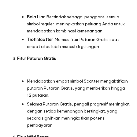
Bola Liar
: Bertindak sebagai pengganti semua
simbol reguler, meningkatkan peluang Anda untuk
mendapatkan kombinasi kemenangan.
Trofi Scatter
: Memicu fitur Putaran Gratis saat
empat atau lebih muncul di gulungan.
Fitur Putaran Gratis
Mendapatkan empat simbol Scatter mengaktifkan
putaran Putaran Gratis, yang memberikan hingga
12 putaran.
Selama Putaran Gratis, pengali progresif meningkat
dengan setiap kemenangan bertingkat, yang
secara signifikan meningkatkan potensi
pembayaran.
Fitur Wild Besar