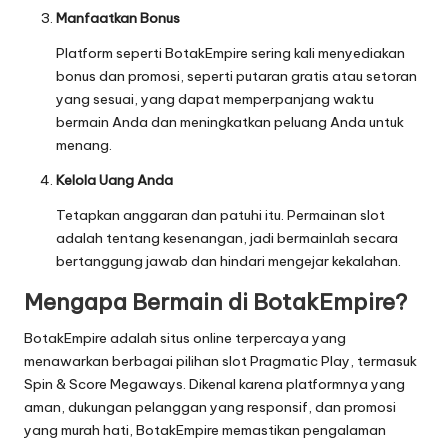
Manfaatkan Bonus
Platform seperti BotakEmpire sering kali menyediakan
bonus dan promosi, seperti putaran gratis atau setoran
yang sesuai, yang dapat memperpanjang waktu
bermain Anda dan meningkatkan peluang Anda untuk
menang.
Kelola Uang Anda
Tetapkan anggaran dan patuhi itu. Permainan slot
adalah tentang kesenangan, jadi bermainlah secara
bertanggung jawab dan hindari mengejar kekalahan.
Mengapa Bermain di BotakEmpire?
BotakEmpire adalah situs online terpercaya yang
menawarkan berbagai pilihan slot Pragmatic Play, termasuk
Spin & Score Megaways. Dikenal karena platformnya yang
aman, dukungan pelanggan yang responsif, dan promosi
yang murah hati, BotakEmpire memastikan pengalaman