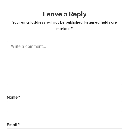
Leave a Reply
Your email address will not be published.
Required fields are
marked
*
Name
*
Email
*