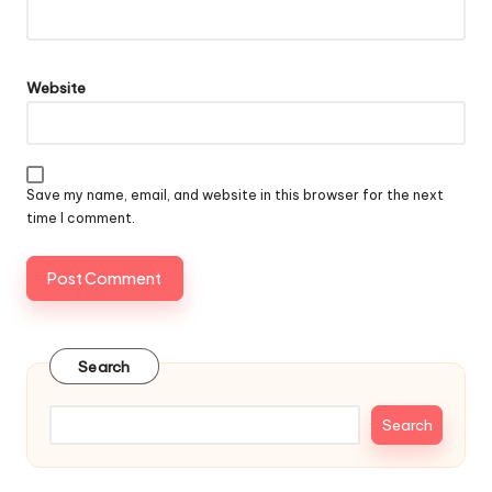
Website
Save my name, email, and website in this browser for the next
time I comment.
Search
Search