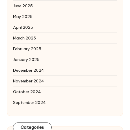
June 2025
May 2025
April 2025
March 2025
February 2025
January 2025
December 2024
November 2024
October 2024
September 2024
Categories