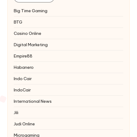
Big Time Gaming
BTG
Casino Online
Digital Marketing
Empire88
Habanero
Indo Cair
IndoCair
International News
Jili
Judi Online
Microgaming