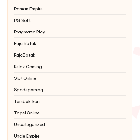
Paman Empire
PG Soft
Pragmatic Play
Raja Botak
RajaBotak
Relax Gaming
Slot Online
Spadegaming
Tembak Ikan
Togel Online
Uncategorized
Uncle Empire