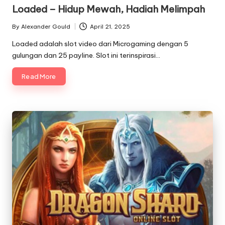
Loaded – Hidup Mewah, Hadiah Melimpah
By
Alexander Gould
April 21, 2025
Posted
by
Loaded adalah slot video dari Microgaming dengan 5
gulungan dan 25 payline. Slot ini terinspirasi…
Read More