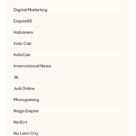
Digital Marketing
Empire88
Habanero
Indo Cair
IndoCair
International News
Jili
Judi Online
Microgaming
Naga Empire
NetEnt
No Limit City