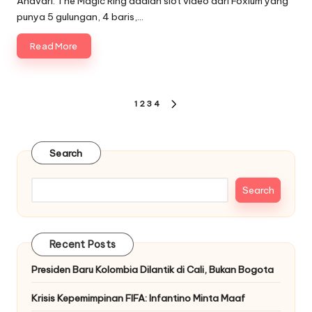
Andvari: The Magic Ring adalah slot video dari Foxium yang
punya 5 gulungan, 4 baris,…
Read More
Posts
1
2
3
4
NEXT
pagination
PAGE
Search
Search
Recent Posts
Presiden Baru Kolombia Dilantik di Cali, Bukan Bogota
Krisis Kepemimpinan FIFA: Infantino Minta Maaf