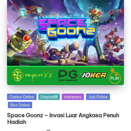
Posted
Casino Online
Empire88
Habanero
Judi Online
in
Slot Online
Space Goonz – Invasi Luar Angkasa Penuh
Hadiah