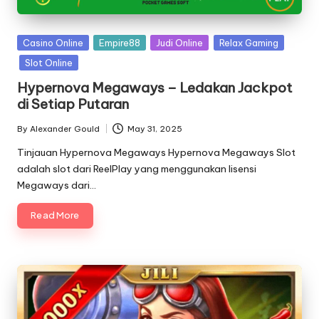
Posted
Casino Online
Empire88
Judi Online
Relax Gaming
in
Slot Online
Hypernova Megaways – Ledakan Jackpot
di Setiap Putaran
By
Alexander Gould
May 31, 2025
Posted
by
Tinjauan Hypernova Megaways Hypernova Megaways Slot
adalah slot dari ReelPlay yang menggunakan lisensi
Megaways dari…
Read More