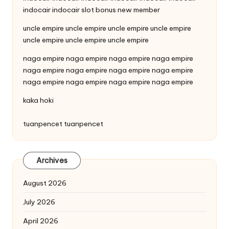
indocair
indocair
slot bonus new member
uncle empire
uncle empire
uncle empire
uncle empire
uncle empire
uncle empire
uncle empire
naga empire
naga empire
naga empire
naga empire
naga empire
naga empire
naga empire
naga empire
naga empire
naga empire
naga empire
naga empire
kaka hoki
tuanpencet
tuanpencet
Archives
August 2026
July 2026
April 2026