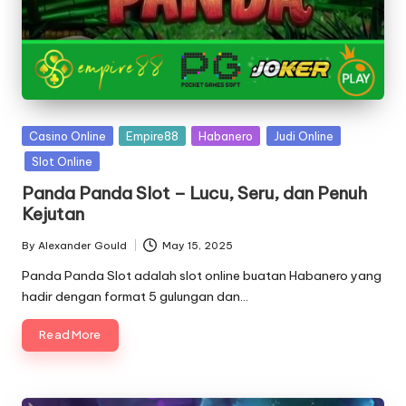
Posted
Casino Online
Empire88
Habanero
Judi Online
in
Slot Online
Panda Panda Slot – Lucu, Seru, dan Penuh
Kejutan
By
Alexander Gould
May 15, 2025
Posted
by
Panda Panda Slot adalah slot online buatan Habanero yang
hadir dengan format 5 gulungan dan…
Read More