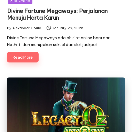
Slot Online
Divine Fortune Megaways: Perjalanan
Menuju Harta Karun
By
Alexander Gould
January 29, 2025
Posted
by
Divine Fortune Megaways adalah slot online baru dari
NetEnt, dan merupakan sekuel dari slot jackpot…
Read More