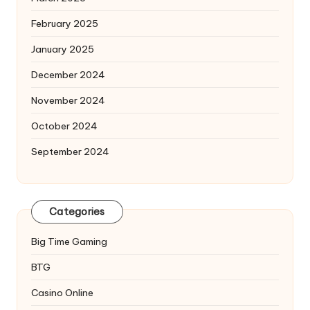
February 2025
January 2025
December 2024
November 2024
October 2024
September 2024
Categories
Big Time Gaming
BTG
Casino Online