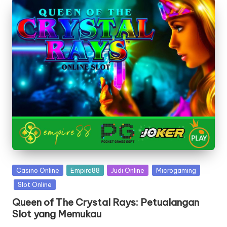
Posted
Casino Online
Empire88
Judi Online
Microgaming
in
Slot Online
Queen of The Crystal Rays: Petualangan
Slot yang Memukau