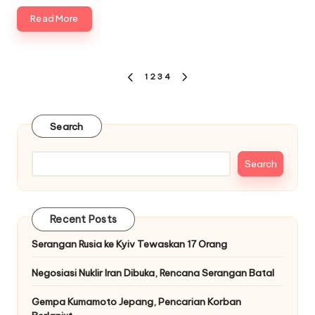
Read More
Posts
1
2
3
4
PREVIOUS
NEXT
pagination
PAGE
PAGE
Search
Search
Recent Posts
Serangan Rusia ke Kyiv Tewaskan 17 Orang
Negosiasi Nuklir Iran Dibuka, Rencana Serangan Batal
Gempa Kumamoto Jepang, Pencarian Korban