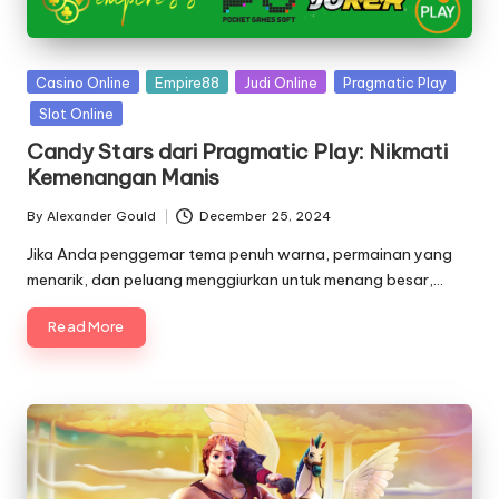
Posted
Casino Online
Empire88
Judi Online
Pragmatic Play
in
Slot Online
Candy Stars dari Pragmatic Play: Nikmati
Kemenangan Manis
By
Alexander Gould
December 25, 2024
Posted
by
Jika Anda penggemar tema penuh warna, permainan yang
menarik, dan peluang menggiurkan untuk menang besar,…
Read More