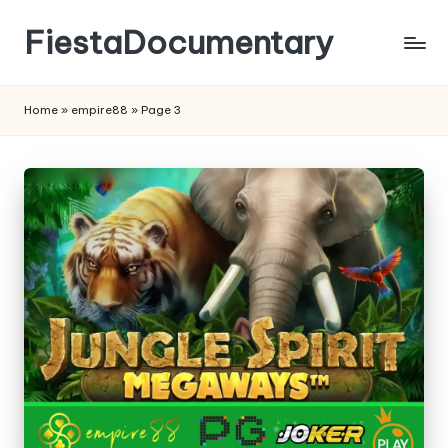
FiestaDocumentary
Skip
to
content
Home
»
empire88
»
Page 3