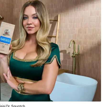
isisi Dr. Squatch