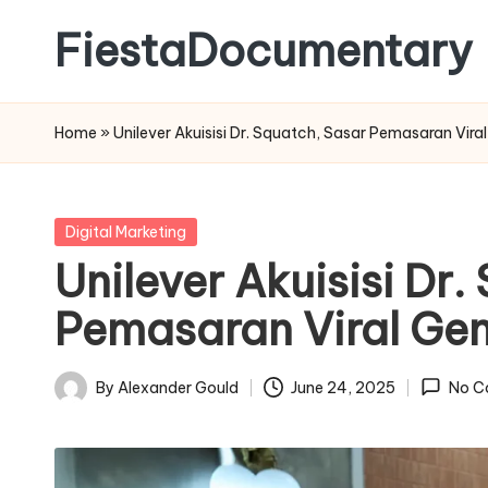
FiestaDocumentary
Skip
to
content
Home
»
Unilever Akuisisi Dr. Squatch, Sasar Pemasaran Vira
Posted
Digital Marketing
in
Unilever Akuisisi Dr
Pemasaran Viral Gen
By
Alexander Gould
June 24, 2025
No C
Posted
by