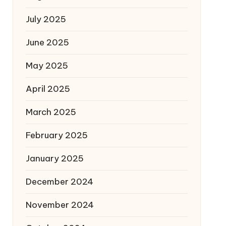
July 2025
June 2025
May 2025
April 2025
March 2025
February 2025
January 2025
December 2024
November 2024