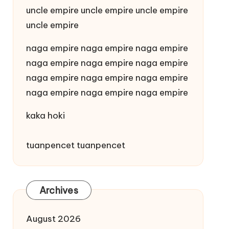
uncle empire
uncle empire
uncle empire
uncle empire
naga empire
naga empire
naga empire
naga empire
naga empire
naga empire
naga empire
naga empire
naga empire
naga empire
naga empire
naga empire
kaka hoki
tuanpencet
tuanpencet
Archives
August 2026