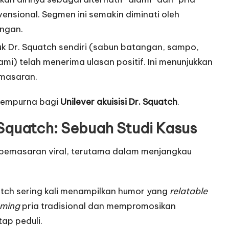
vensional. Segmen ini semakin diminati oleh
ungan.
k Dr. Squatch sendiri (sabun batangan, sampo,
i) telah menerima ulasan positif. Ini menunjukkan
masaran.
 sempurna bagi
Unilever akuisisi Dr. Squatch
.
 Squatch: Sebuah Studi Kasus
n pemasaran viral, terutama dalam menjangkau
atch sering kali menampilkan humor yang
relatable
ming
pria tradisional dan mempromosikan
ap peduli.