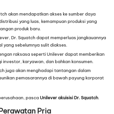
atch akan mendapatkan akses ke sumber daya
 distribusi yang luas, kemampuan produksi yang
bangan produk baru.
ever, Dr. Squatch dapat memperluas jangkauannya
l yang sebelumnya sulit diakses.
ngan raksasa seperti Unilever dapat memberikan
gi investor, karyawan, dan bahkan konsumen.
ch juga akan menghadapi tantangan dalam
unikan pemasarannya di bawah payung korporat
 perusahaan, pasca
Unilever akuisisi Dr. Squatch
.
Perawatan Pria