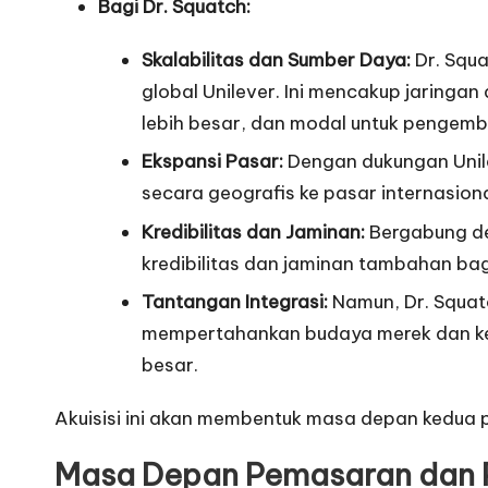
Bagi Dr. Squatch:
Skalabilitas dan Sumber Daya:
Dr. Squ
global Unilever. Ini mencakup jaringan
lebih besar, dan modal untuk pengem
Ekspansi Pasar:
Dengan dukungan Unil
secara geografis ke pasar internasiona
Kredibilitas dan Jaminan:
Bergabung de
kredibilitas dan jaminan tambahan ba
Tantangan Integrasi:
Namun, Dr. Squat
mempertahankan budaya merek dan ke
besar.
Akuisisi ini akan membentuk masa depan kedua
Masa Depan Pemasaran dan 